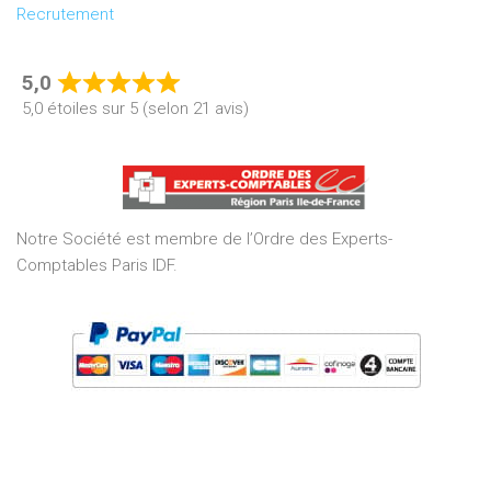
Recrutement
5,0
Rated
5,0 étoiles sur 5 (selon 21 avis)
5,0
out
of
5
Notre Société est membre de l’Ordre des Experts-
Comptables Paris IDF.