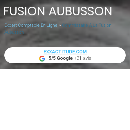
FUSION AUBUSSON
Expert Comptable En Ligne
>
Commissaire À La Fusion
Aubusson
EXXACTITUDE.COM
5/5 Google
+21 avis