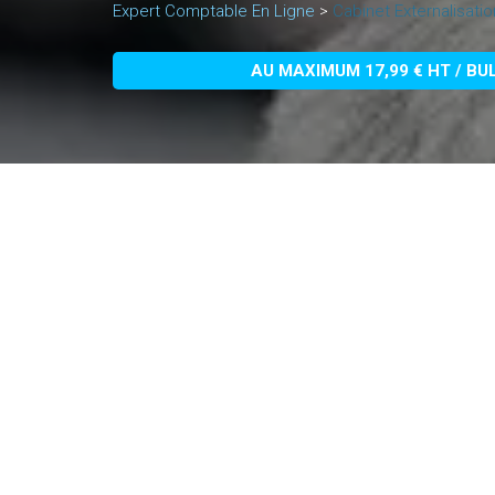
Expert Comptable En Ligne
>
Cabinet Externalisati
AU MAXIMUM 17,99 € HT / BU