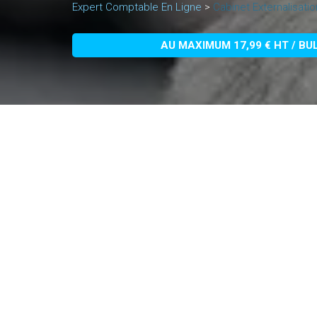
Expert Comptable En Ligne
>
Cabinet Externalisatio
AU MAXIMUM 17,99 € HT / BU