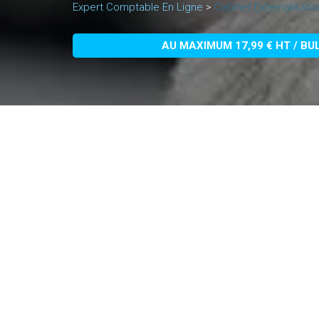
Expert Comptable En Ligne
>
Cabinet Externalisatio
AU MAXIMUM 17,99 € HT / BU