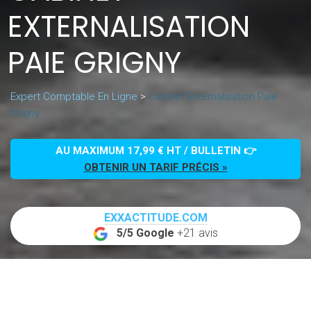
EXTERNALISATION
PAIE GRIGNY
Expert Comptable En Ligne
>
Cabinet Externalisation Paie
Grigny
AU MAXIMUM 17,99 € HT / BULLETIN 👉
OBTENIR UN TARIF PRÉCIS »
EXXACTITUDE.COM
5/5 Google
+21 avis