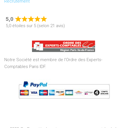
Recrutement
5,0
Rated
5,0 étoiles sur 5 (selon 21 avis)
5,0
out
of
5
Notre Société est membre de l’Ordre des Experts-
Comptables Paris IDF.