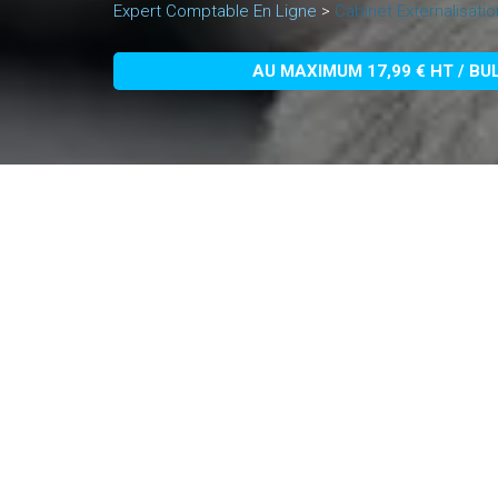
Expert Comptable En Ligne
>
Cabinet Externalisat
AU MAXIMUM 17,99 € HT / BU