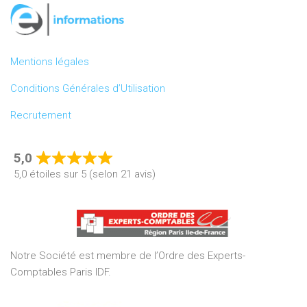
Mentions légales
Conditions Générales d’Utilisation
Recrutement
5,0
Rated
5,0 étoiles sur 5 (selon 21 avis)
5,0
out
of
5
Notre Société est membre de l’Ordre des Experts-
Comptables Paris IDF.