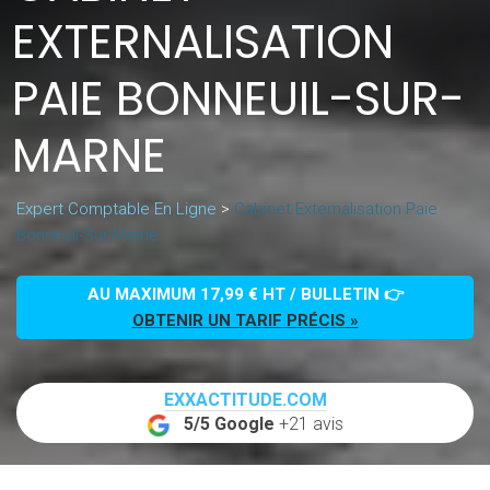
EXTERNALISATION
PAIE BONNEUIL-SUR-
MARNE
Expert Comptable En Ligne
>
Cabinet Externalisation Paie
Bonneuil-Sur-Marne
AU MAXIMUM 17,99 € HT / BULLETIN 👉
OBTENIR UN TARIF PRÉCIS »
EXXACTITUDE.COM
5/5 Google
+21 avis