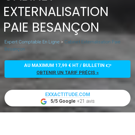
EXTERNALISATION
PAIE BESANÇON
Expert Comptable En Ligne
>
Cabinet Externalisation Paie
Besançon
AU MAXIMUM 17,99 € HT / BULLETIN 👉
OBTENIR UN TARIF PRÉCIS »
EXXACTITUDE.COM
5/5 Google
+21 avis