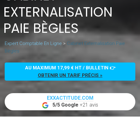
EXTERNALISATION
PAIE BÈGLES
Expert Comptable En Ligne
>
Cabinet Externalisation Paie
Bègles
AU MAXIMUM 17,99 € HT / BULLETIN 👉
OBTENIR UN TARIF PRÉCIS »
EXXACTITUDE.COM
5/5 Google
+21 avis