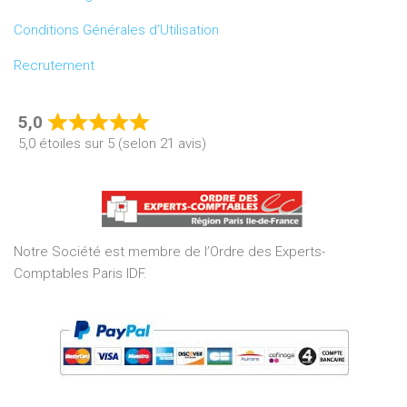
Conditions Générales d’Utilisation
Recrutement
5,0
Rated
5,0 étoiles sur 5 (selon 21 avis)
5,0
out
of
5
Notre Société est membre de l’Ordre des Experts-
Comptables Paris IDF.