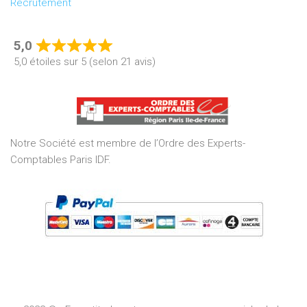
Recrutement
5,0
Rated
5,0 étoiles sur 5 (selon 21 avis)
5,0
out
of
5
Notre Société est membre de l’Ordre des Experts-
Comptables Paris IDF.