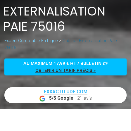
EXTERNALISATION
PAIE 75016
Expert Comptable En Ligne
>
Cabinet Externalisation Paie
75016
AU MAXIMUM 17,99 € HT / BULLETIN 👉
OBTENIR UN TARIF PRÉCIS »
EXXACTITUDE.COM
5/5 Google
+21 avis