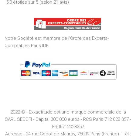
5,0 étoiles sur 5 (selon 21 avis)
5,0
out
of
5
Notre Société est membre de l’Ordre des Experts-
Comptables Paris IDF.
2022 © - Exxactitude est une marque commerciale de la
SARL SECOFI - Capital 300 000 euros -
RCS
Paris
712 023 357 -
FR06712023357
Adresse :
24 rue Godot de Mauroy, 75009 Paris (France) - Tél :