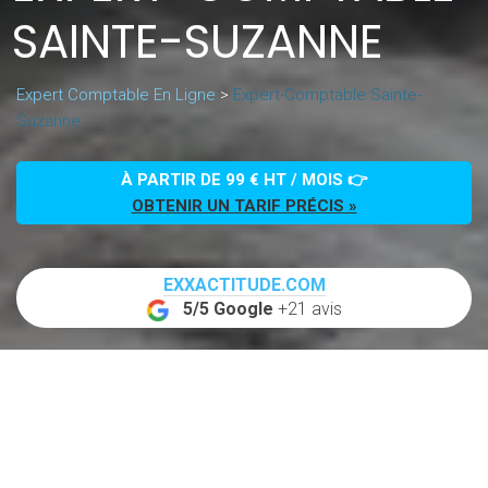
SAINTE-SUZANNE
Expert Comptable En Ligne
>
Expert-Comptable Sainte-
Suzanne
À PARTIR DE 99 € HT / MOIS 👉
OBTENIR UN TARIF PRÉCIS »
EXXACTITUDE.COM
5/5 Google
+21 avis