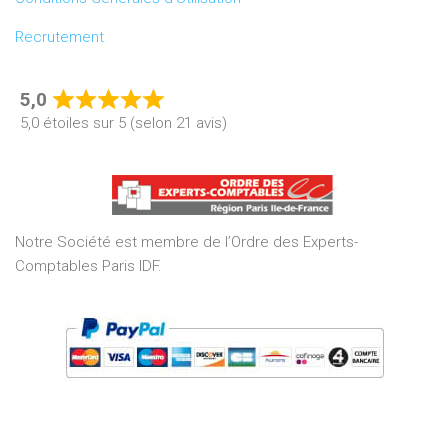
Recrutement
5,0
Rated
5,0 étoiles sur 5 (selon 21 avis)
5,0
out
of
5
Notre Société est membre de l’Ordre des Experts-
Comptables Paris IDF.