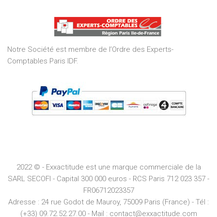
out
of
5
Notre Société est membre de l’Ordre des Experts-
Comptables Paris IDF.
2022 © - Exxactitude est une marque commerciale de la
SARL SECOFI - Capital 300 000 euros -
RCS
Paris
712 023 357 -
FR06712023357
Adresse :
24 rue Godot de Mauroy, 75009 Paris (France) - Tél :
(+33) 09.72.52.27.00 - Mail : contact@exxactitude.com