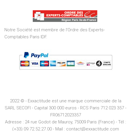
out
of
5
Notre Société est membre de l’Ordre des Experts-
Comptables Paris IDF.
2022 © - Exxactitude est une marque commerciale de la
SARL SECOFI - Capital 300 000 euros -
RCS
Paris
712 023 357 -
FR06712023357
Adresse :
24 rue Godot de Mauroy, 75009 Paris (France) - Tél :
(+33) 09.72.52.27.00 - Mail : contact@exxactitude.com