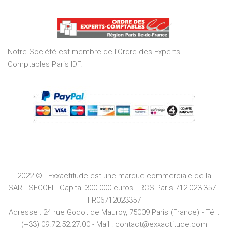
out
of
5
Notre Société est membre de l’Ordre des Experts-
Comptables Paris IDF.
2022 © - Exxactitude est une marque commerciale de la
SARL SECOFI - Capital 300 000 euros -
RCS
Paris
712 023 357 -
FR06712023357
Adresse :
24 rue Godot de Mauroy, 75009 Paris (France) - Tél :
(+33) 09.72.52.27.00 - Mail : contact@exxactitude.com