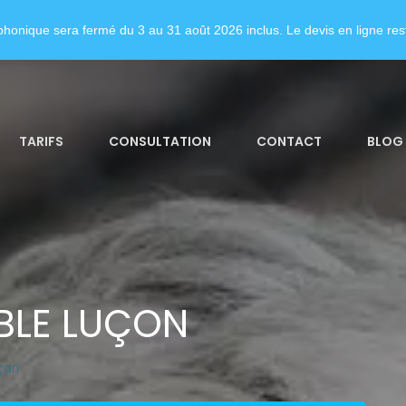
honique sera fermé du 3 au 31 août 2026 inclus. Le devis en ligne rest
TARIFS
CONSULTATION
CONTACT
BLOG
BLE LUÇON
çon