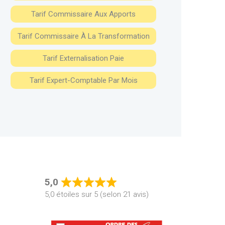
Tarif Commissaire Aux Apports
Tarif Commissaire À La Transformation
Tarif Externalisation Paie
Tarif Expert-Comptable Par Mois
5,0
Rated
5,0 étoiles sur 5 (selon 21 avis)
5,0
out
of