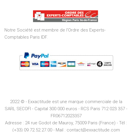
out
of
5
Notre Société est membre de l’Ordre des Experts-
Comptables Paris IDF.
2022 © - Exxactitude est une marque commerciale de la
SARL SECOFI - Capital 300 000 euros -
RCS
Paris
712 023 357 -
FR06712023357
Adresse :
24 rue Godot de Mauroy, 75009 Paris (France) - Tél :
(+33) 09.72.52.27.00 - Mail : contact@exxactitude.com