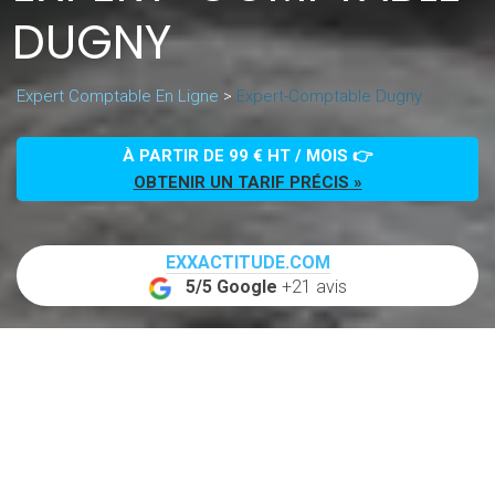
DUGNY
Expert Comptable En Ligne
>
Expert-Comptable Dugny
À PARTIR DE 99 € HT / MOIS 👉
OBTENIR UN TARIF PRÉCIS »
EXXACTITUDE.COM
5/5 Google
+21 avis