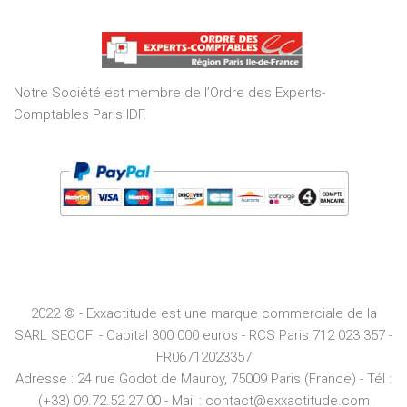
out
of
5
Notre Société est membre de l’Ordre des Experts-
Comptables Paris IDF.
2022 © - Exxactitude est une marque commerciale de la
SARL SECOFI - Capital 300 000 euros -
RCS
Paris
712 023 357 -
FR06712023357
Adresse :
24 rue Godot de Mauroy, 75009 Paris (France) - Tél :
(+33) 09.72.52.27.00 - Mail : contact@exxactitude.com