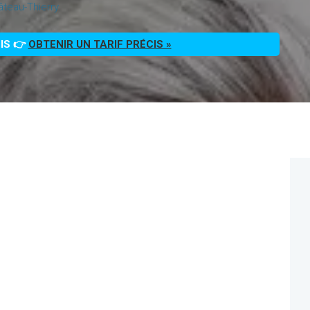
teau-Thierry
OIS 👉
OBTENIR UN TARIF PRÉCIS »