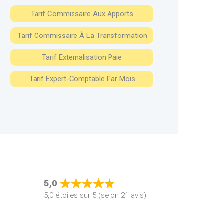
Tarif Commissaire Aux Apports
Tarif Commissaire À La Transformation
Tarif Externalisation Paie
Tarif Expert-Comptable Par Mois
5,0
Rated
5,0 étoiles sur 5 (selon 21 avis)
5,0
out