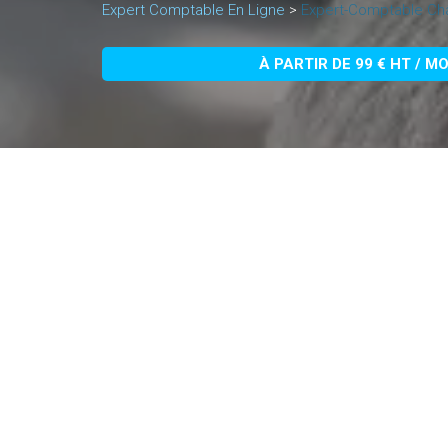
Expert Comptable En Ligne
>
Expert-Comptable Châ
À PARTIR DE 99 € HT / M