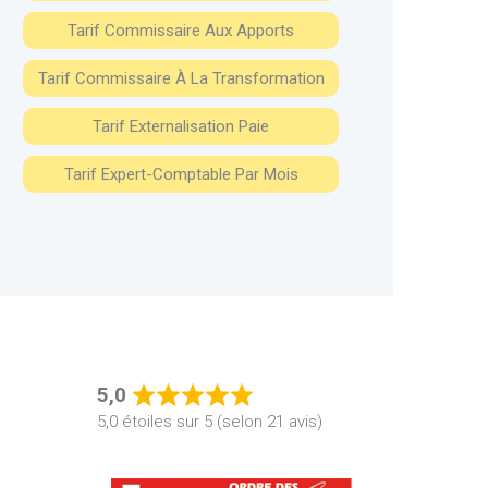
Tarif Commissaire Aux Apports
Tarif Commissaire À La Transformation
Tarif Externalisation Paie
Tarif Expert-Comptable Par Mois
5,0
Rated
5,0 étoiles sur 5 (selon 21 avis)
5,0
out
of