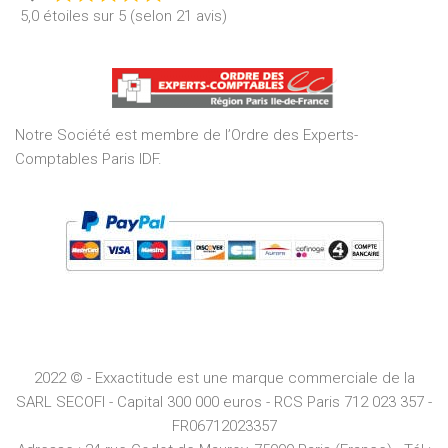
Rated
5,0 étoiles sur 5 (selon 21 avis)
5,0
out
of
5
Notre Société est membre de l’Ordre des Experts-
Comptables Paris IDF.
2022 © - Exxactitude est une marque commerciale de la
SARL SECOFI - Capital 300 000 euros -
RCS
Paris
712 023 357 -
FR06712023357