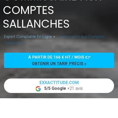
COMPTES
SALLANCHES
Expert Comptable En Ligne
>
Commissaire Aux Comptes
Sallanches
À PARTIR DE 166 € HT / MOIS 👉
OBTENIR UN TARIF PRÉCIS »
EXXACTITUDE.COM
5/5 Google
+21 avis