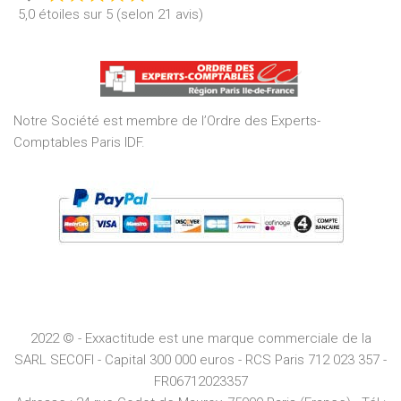
Rated
5,0 étoiles sur 5 (selon 21 avis)
5,0
out
of
5
Notre Société est membre de l’Ordre des Experts-
Comptables Paris IDF.
2022 © - Exxactitude est une marque commerciale de la
SARL SECOFI - Capital 300 000 euros -
RCS
Paris
712 023 357 -
FR06712023357