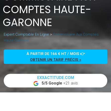
COMPTES HAUTE-
GARONNE
Expert Comptable En Ligne
>
Commissaire Aux Comptes
Haute-Garonne
À PARTIR DE 166 € HT / MOIS 👉
OBTENIR UN TARIF PRÉCIS »
EXXACTITUDE.COM
5/5 Google
+21 avis