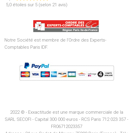
Rated
5,0 étoiles sur 5 (selon 21 avis)
5,0
out
of
5
Notre Société est membre de l’Ordre des Experts-
Comptables Paris IDF.
2022 © - Exxactitude est une marque commerciale de la
SARL SECOFI - Capital 300 000 euros -
RCS
Paris
712 023 357 -
FR06712023357