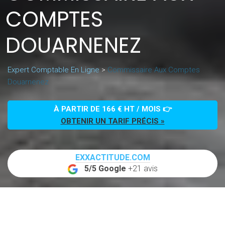
COMPTES
DOUARNENEZ
Expert Comptable En Ligne
>
Commissaire Aux Comptes
Douarnenez
À PARTIR DE 166 € HT / MOIS 👉
OBTENIR UN TARIF PRÉCIS »
EXXACTITUDE.COM
5/5 Google
+21 avis