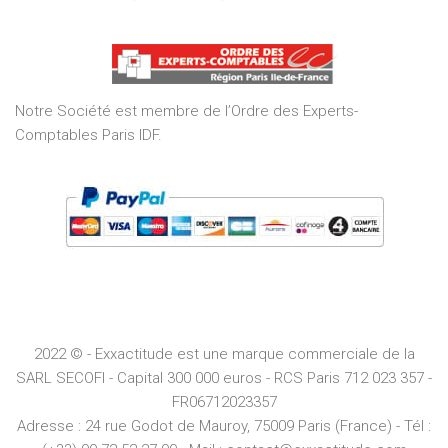
5,0
out
of
5
Notre Société est membre de l’Ordre des Experts-
Comptables Paris IDF.
2022 © - Exxactitude est une marque commerciale de la
SARL SECOFI - Capital 300 000 euros -
RCS
Paris
712 023 357 -
FR06712023357
Adresse :
24 rue Godot de Mauroy, 75009 Paris (France) - Tél :