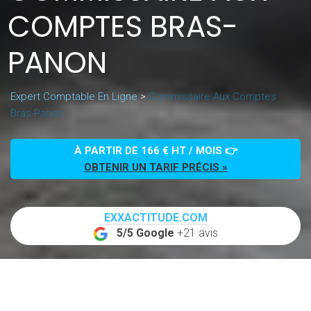
COMPTES BRAS-
PANON
Expert Comptable En Ligne
>
Commissaire Aux Comptes
Bras-Panon
À PARTIR DE 166 € HT / MOIS 👉
OBTENIR UN TARIF PRÉCIS »
EXXACTITUDE.COM
5/5 Google
+21 avis