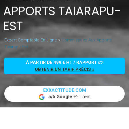
APPORTS TAIARAPU-
EST
Expert Comptable En Ligne
>
Commissaire Aux Apports
Taiarapu-Est
À PARTIR DE 499 € HT / RAPPORT 👉
OBTENIR UN TARIF PRÉCIS »
EXXACTITUDE.COM
5/5 Google
+21 avis