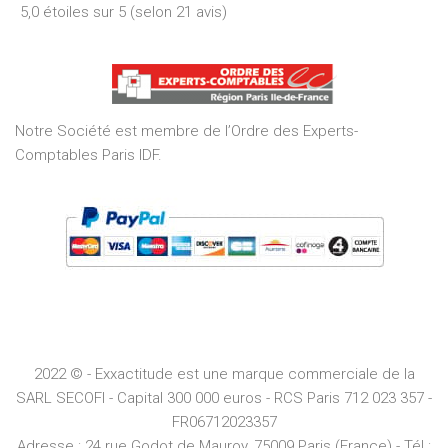
5,0 étoiles sur 5 (selon 21 avis)
5,0
out
of
5
Notre Société est membre de l’Ordre des Experts-
Comptables Paris IDF.
2022 © - Exxactitude est une marque commerciale de la
SARL SECOFI - Capital 300 000 euros -
RCS
Paris
712 023 357 -
FR06712023357
Adresse :
24 rue Godot de Mauroy, 75009 Paris (France) - Tél :