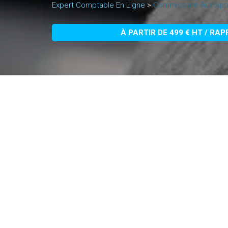
Expert Comptable En Ligne
>
Commissaire Aux App
À PARTIR DE 499 € HT / RA