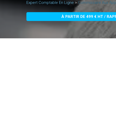
Expert Comptable En Ligne
>
Commissaire Aux App
À PARTIR DE 499 € HT / RA