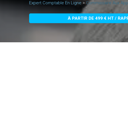
Expert Comptable En Ligne
>
Commissaire Aux App
À PARTIR DE 499 € HT / RA