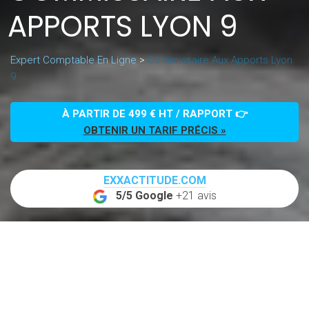
APPORTS LYON 9
Expert Comptable En Ligne
>
Commissaire Aux Apports Lyon
9
À PARTIR DE 499 € HT / RAPPORT 👉
OBTENIR UN TARIF PRÉCIS »
EXXACTITUDE.COM
5/5 Google
+21 avis