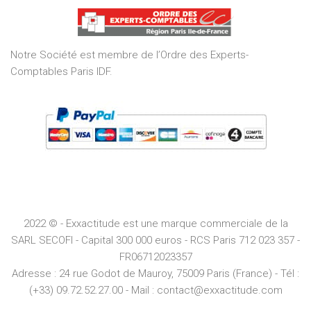
of
5
Notre Société est membre de l’Ordre des Experts-
Comptables Paris IDF.
2022 © - Exxactitude est une marque commerciale de la
SARL SECOFI - Capital 300 000 euros -
RCS
Paris
712 023 357 -
FR06712023357
Adresse :
24 rue Godot de Mauroy, 75009 Paris (France) - Tél :
(+33) 09.72.52.27.00 - Mail : contact@exxactitude.com