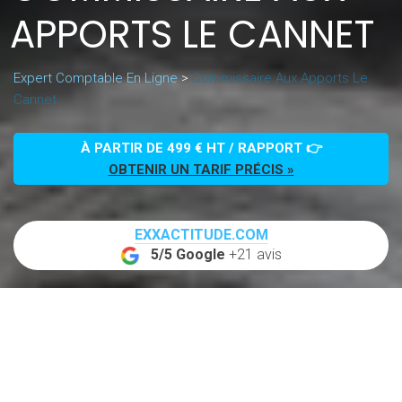
APPORTS LE CANNET
Expert Comptable En Ligne
>
Commissaire Aux Apports Le
Cannet
À PARTIR DE 499 € HT / RAPPORT 👉
OBTENIR UN TARIF PRÉCIS »
EXXACTITUDE.COM
5/5 Google
+21 avis