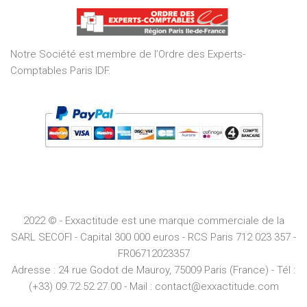
of
5
Notre Société est membre de l’Ordre des Experts-
Comptables Paris IDF.
2022 © - Exxactitude est une marque commerciale de la
SARL SECOFI - Capital 300 000 euros -
RCS
Paris
712 023 357 -
FR06712023357
Adresse :
24 rue Godot de Mauroy, 75009 Paris (France) - Tél :
(+33) 09.72.52.27.00 - Mail : contact@exxactitude.com