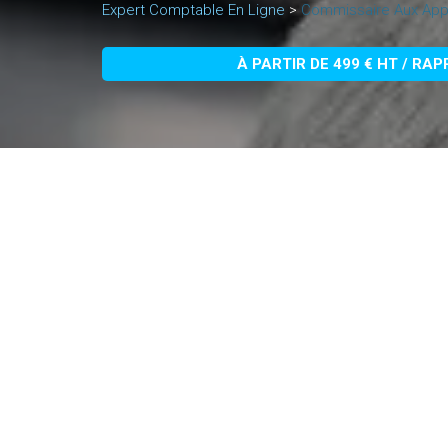
Expert Comptable En Ligne
>
Commissaire Aux App
À PARTIR DE 499 € HT / RA