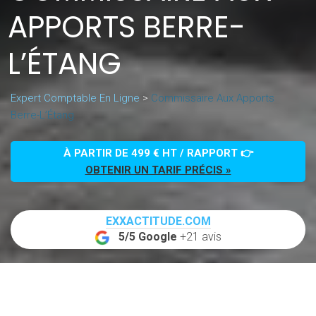
APPORTS BERRE-
L’ÉTANG
Expert Comptable En Ligne
>
Commissaire Aux Apports
Berre-L’Étang
À PARTIR DE 499 € HT / RAPPORT 👉
OBTENIR UN TARIF PRÉCIS »
EXXACTITUDE.COM
5/5 Google
+21 avis