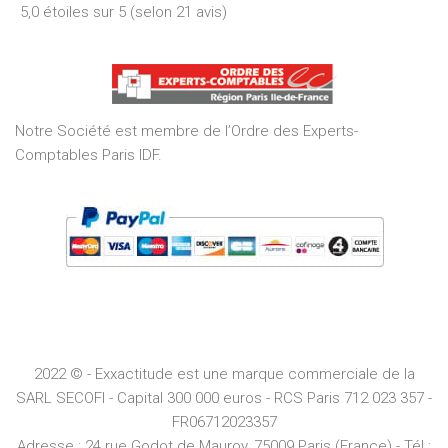
5,0 étoiles sur 5 (selon 21 avis)
5,0
out
of
5
Notre Société est membre de l’Ordre des Experts-
Comptables Paris IDF.
2022 © - Exxactitude est une marque commerciale de la
SARL SECOFI - Capital 300 000 euros -
RCS
Paris
712 023 357 -
FR06712023357
Adresse :
24 rue Godot de Mauroy, 75009 Paris (France) - Tél :