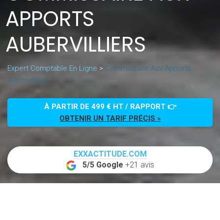
APPORTS
AUBERVILLIERS
Expert Comptable En Ligne
>
Commissaire Aux Apports
Aubervilliers
À PARTIR DE 499 € HT / RAPPORT 👉
OBTENIR UN TARIF PRÉCIS »
EXXACTITUDE.COM
5/5 Google
+21 avis