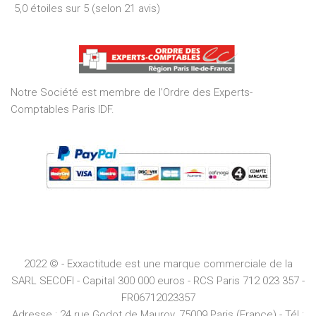
5,0 étoiles sur 5 (selon 21 avis)
5,0
out
of
5
Notre Société est membre de l’Ordre des Experts-
Comptables Paris IDF.
2022 © - Exxactitude est une marque commerciale de la
SARL SECOFI - Capital 300 000 euros -
RCS
Paris
712 023 357 -
FR06712023357
Adresse :
24 rue Godot de Mauroy, 75009 Paris (France) - Tél :