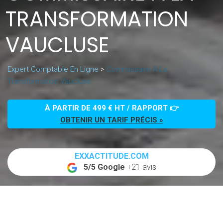
TRANSFORMATION
VAUCLUSE
Expert Comptable En Ligne
>
Commissaire À La
Transformation Vaucluse
À PARTIR DE 499 € HT / RAPPORT 👉
OBTENIR UN TARIF PRÉCIS »
EXXACTITUDE.COM
5/5 Google
+21 avis