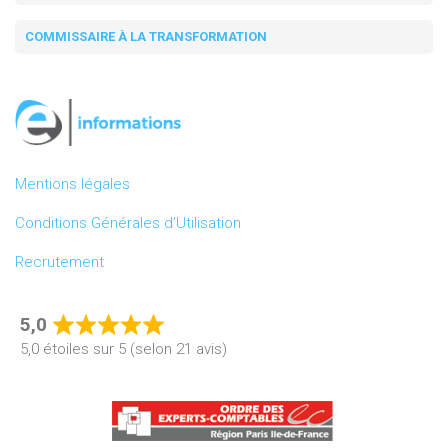
COMMISSAIRE À LA TRANSFORMATION
Mentions légales
Conditions Générales d’Utilisation
Recrutement
5,0
Rated
5,0 étoiles sur 5 (selon 21 avis)
5,0
out
of
5