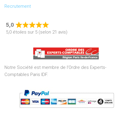
Recrutement
5,0
Rated
5,0 étoiles sur 5 (selon 21 avis)
5,0
out
of
5
Notre Société est membre de l’Ordre des Experts-
Comptables Paris IDF.