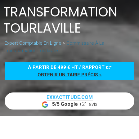
TRANSFORMATION
TOURLAVILLE
Expert Comptable En Ligne
>
Commissaire À La
Transformation Tourlaville
À PARTIR DE 499 € HT / RAPPORT 👉
OBTENIR UN TARIF PRÉCIS »
EXXACTITUDE.COM
5/5 Google
+21 avis