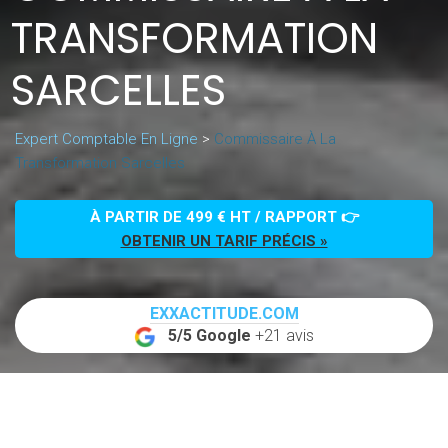
TRANSFORMATION
SARCELLES
Expert Comptable En Ligne
>
Commissaire À La
Transformation Sarcelles
À PARTIR DE 499 € HT / RAPPORT 👉
OBTENIR UN TARIF PRÉCIS »
EXXACTITUDE.COM
5/5 Google
+21 avis