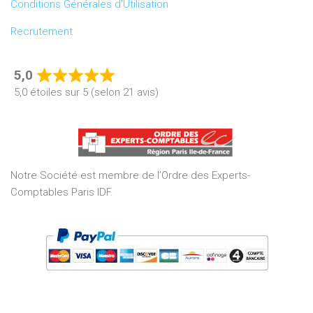
Conditions Générales d’Utilisation
Recrutement
5,0
Rated
5,0 étoiles sur 5 (selon 21 avis)
5,0
out
of
5
Notre Société est membre de l’Ordre des Experts-
Comptables Paris IDF.