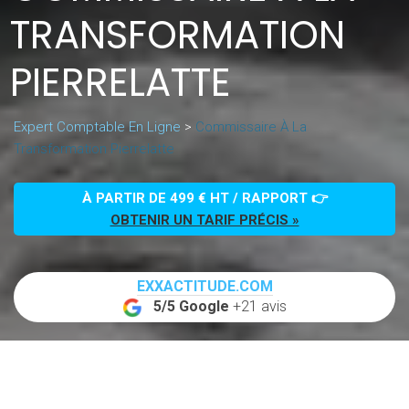
TRANSFORMATION
PIERRELATTE
Expert Comptable En Ligne
>
Commissaire À La
Transformation Pierrelatte
À PARTIR DE 499 € HT / RAPPORT 👉
OBTENIR UN TARIF PRÉCIS »
EXXACTITUDE.COM
5/5 Google
+21 avis