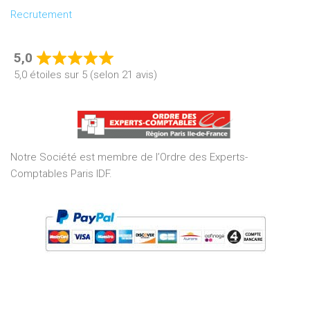
Recrutement
5,0
Rated
5,0 étoiles sur 5 (selon 21 avis)
5,0
out
of
5
Notre Société est membre de l’Ordre des Experts-
Comptables Paris IDF.