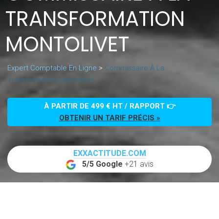
TRANSFORMATION
MONTOLIVET
Expert Comptable En Ligne
>
Commissaire À La
Transformation Montolivet
À PARTIR DE 499 € HT / RAPPORT 👉
OBTENIR UN TARIF PRÉCIS »
EXXACTITUDE.COM
5/5 Google
+21 avis