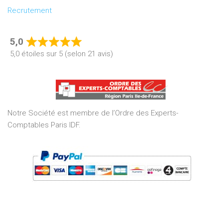
Recrutement
5,0
Rated
5,0 étoiles sur 5 (selon 21 avis)
5,0
out
of
5
Notre Société est membre de l’Ordre des Experts-
Comptables Paris IDF.