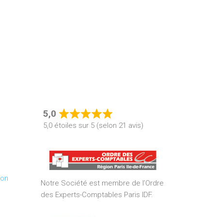
5,0
Rated
5,0 étoiles sur 5 (selon 21 avis)
5,0
out
of
5
ion
Notre Société est membre de l’Ordre
des Experts-Comptables Paris IDF.