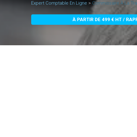
Expert Comptable En Ligne
>
Commissaire À La Tra
À PARTIR DE 499 € HT / RA