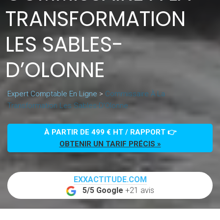
TRANSFORMATION
LES SABLES-
D’OLONNE
Expert Comptable En Ligne
>
Commissaire À La
Transformation Les Sables-D’Olonne
À PARTIR DE 499 € HT / RAPPORT 👉
OBTENIR UN TARIF PRÉCIS »
EXXACTITUDE.COM
5/5 Google
+21 avis