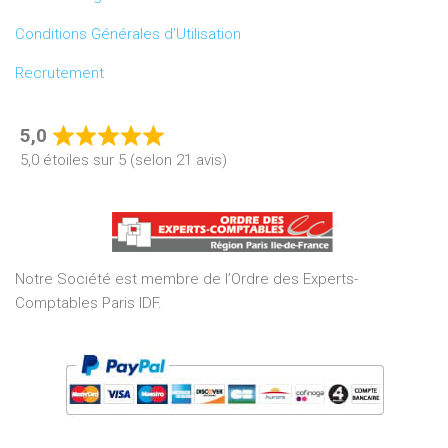
Conditions Générales d’Utilisation
Recrutement
5,0
Rated
5,0 étoiles sur 5 (selon 21 avis)
5,0
out
of
5
Notre Société est membre de l’Ordre des Experts-
Comptables Paris IDF.