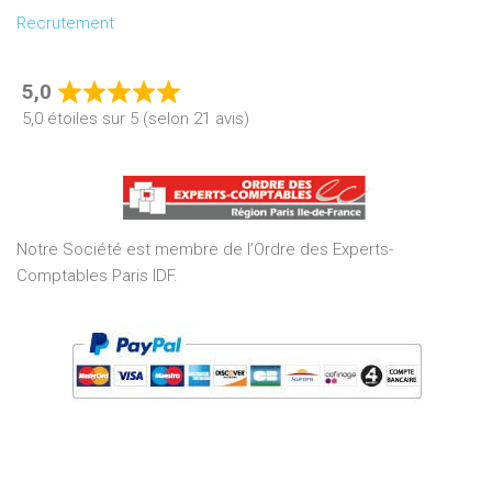
Recrutement
5,0
Rated
5,0 étoiles sur 5 (selon 21 avis)
5,0
out
of
5
Notre Société est membre de l’Ordre des Experts-
Comptables Paris IDF.