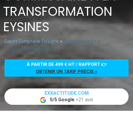
TRANSFORMATION
EYSINES
Expert Comptable En Ligne
>
Commissaire À La
Transformation Eysines
À PARTIR DE 499 € HT / RAPPORT 👉
OBTENIR UN TARIF PRÉCIS »
EXXACTITUDE.COM
5/5 Google
+21 avis