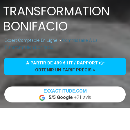
TRANSFORMATION
BONIFACIO
Expert Comptable En Ligne
>
Commissaire À La
Transformation Bonifacio
À PARTIR DE 499 € HT / RAPPORT 👉
OBTENIR UN TARIF PRÉCIS »
EXXACTITUDE.COM
5/5 Google
+21 avis