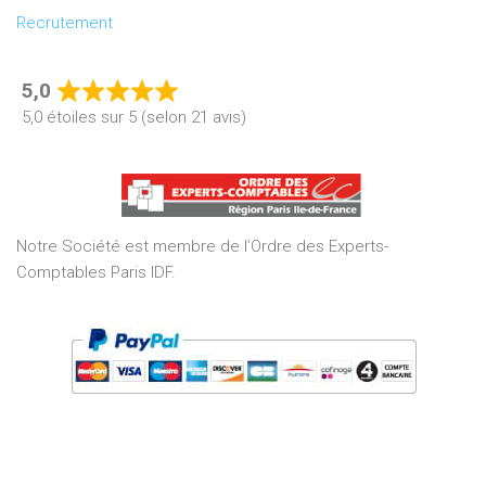
Recrutement
5,0
Rated
5,0 étoiles sur 5 (selon 21 avis)
5,0
out
of
5
Notre Société est membre de l’Ordre des Experts-
Comptables Paris IDF.