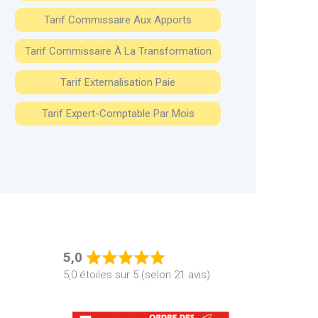
Tarif Commissaire Aux Apports
Tarif Commissaire À La Transformation
Tarif Externalisation Paie
Tarif Expert-Comptable Par Mois
5,0
Rated
5,0 étoiles sur 5 (selon 21 avis)
5,0
out
of