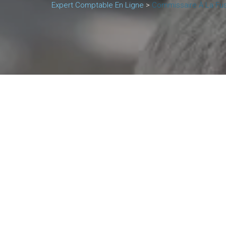
Expert Comptable En Ligne
>
Commissaire À La Fus