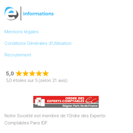
Mentions légales
Conditions Générales d’Utilisation
Recrutement
5,0
Rated
5,0 étoiles sur 5 (selon 21 avis)
5,0
out
of
5
Notre Société est membre de l’Ordre des Experts-
Comptables Paris IDF.