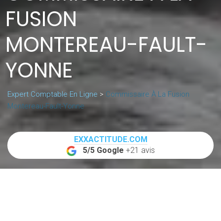
FUSION
MONTEREAU-FAULT-
YONNE
Expert Comptable En Ligne
>
Commissaire À La Fusion
Montereau-Fault-Yonne
EXXACTITUDE.COM
5/5 Google
+21 avis