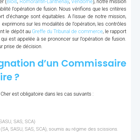
er (
Blois
,
Romorantin-Lanthenay
,
Vendôme
), notre mission
lité l’opération de fusion. Nous vérifions que les critères
ort d’échange sont équitables. A l’issue de notre mission,
exprimons sur les modalités de l’opération, les contrôles
ant le dépôt au
Greffe du Tribunal de commerce
, le rapport
 qui est appelée à se prononcer sur l’opération de fusion.
r prise de décision.
ignation d’un Commissaire
ire ?
Cher est obligatoire dans les cas suivants :
, SASU, SAS, SCA)
ns (SA, SASU, SAS, SCA), soumis au régime des scissions.