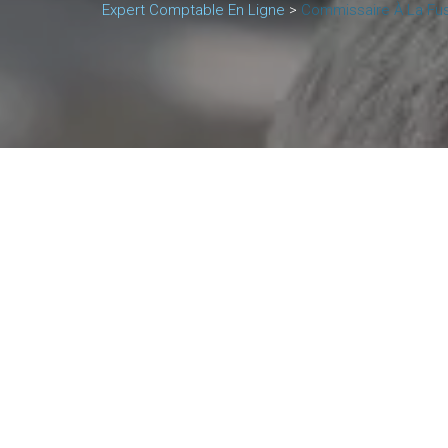
Expert Comptable En Ligne
>
Commissaire À La Fusi