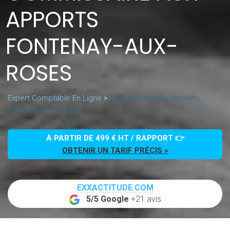
APPORTS
FONTENAY-AUX-
ROSES
Expert Comptable En Ligne
>
Commissaire Aux Apports
Fontenay-Aux-Roses
À PARTIR DE 499 € HT / RAPPORT 👉
OBTENIR UN TARIF PRÉCIS »
EXXACTITUDE.COM
5/5 Google
+21 avis