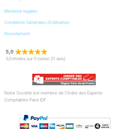
Mentions légales
Conditions Générales d’Utilisation
Recrutement
5,0
Rated
5,0 étoiles sur 5 (selon 21 avis)
5,0
out
of
5
Notre Société est membre de l’Ordre des Experts-
Comptables Paris IDF.