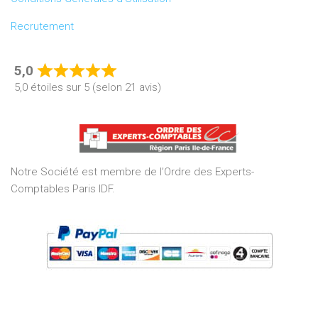
Recrutement
5,0
Rated
5,0 étoiles sur 5 (selon 21 avis)
5,0
out
of
5
Notre Société est membre de l’Ordre des Experts-
Comptables Paris IDF.